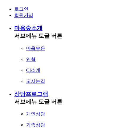
로그인
회원가입
마음숲소개
서브메뉴 토글 버튼
마음숲은
연혁
CI소개
오시는길
상담프로그램
서브메뉴 토글 버튼
개인상담
가족상담