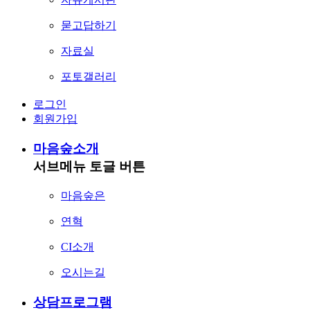
묻고답하기
자료실
포토갤러리
로그인
회원가입
마음숲소개
서브메뉴 토글 버튼
마음숲은
연혁
CI소개
오시는길
상담프로그램