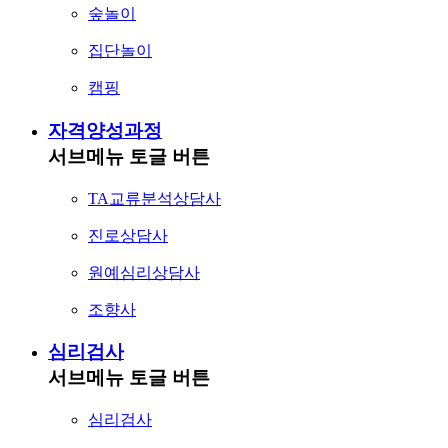
숲놀이
집단놀이
캠핑
자격양성과정
서브메뉴 토글 버튼
TA교류분석상담사
진로상담사
원예심리상담사
조향사
심리검사
서브메뉴 토글 버튼
심리검사