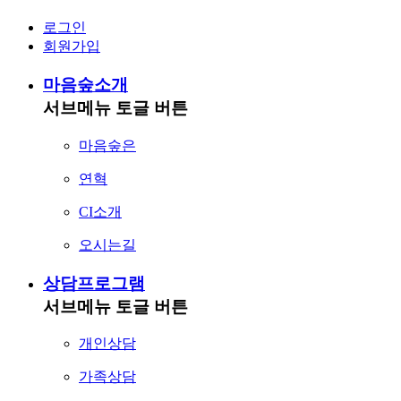
로그인
회원가입
마음숲소개
서브메뉴 토글 버튼
마음숲은
연혁
CI소개
오시는길
상담프로그램
서브메뉴 토글 버튼
개인상담
가족상담