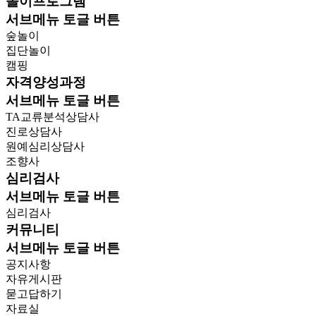
놀이프로그램
서브메뉴 토글 버튼
숲놀이
집단놀이
캠핑
자격양성과정
서브메뉴 토글 버튼
TA교류분석상담사
진로상담사
원예심리상담사
조향사
심리검사
서브메뉴 토글 버튼
심리검사
커뮤니티
서브메뉴 토글 버튼
공지사항
자유게시판
묻고답하기
자료실