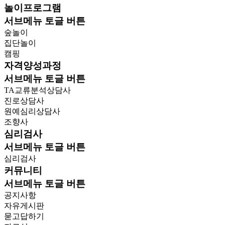
놀이프로그램
서브메뉴 토글 버튼
숲놀이
집단놀이
캠핑
자격양성과정
서브메뉴 토글 버튼
TA교류분석상담사
진로상담사
원예심리상담사
조향사
심리검사
서브메뉴 토글 버튼
심리검사
커뮤니티
서브메뉴 토글 버튼
공지사항
자유게시판
묻고답하기