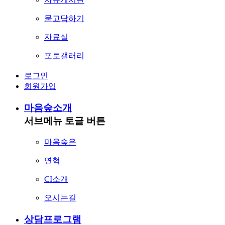
묻고답하기
자료실
포토갤러리
로그인
회원가입
마음숲소개
서브메뉴 토글 버튼
마음숲은
연혁
CI소개
오시는길
상담프로그램