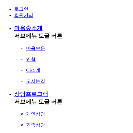
로그인
회원가입
마음숲소개
서브메뉴 토글 버튼
마음숲은
연혁
CI소개
오시는길
상담프로그램
서브메뉴 토글 버튼
개인상담
가족상담