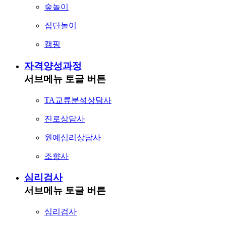
숲놀이
집단놀이
캠핑
자격양성과정
서브메뉴 토글 버튼
TA교류분석상담사
진로상담사
원예심리상담사
조향사
심리검사
서브메뉴 토글 버튼
심리검사