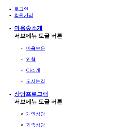
로그인
회원가입
마음숲소개
서브메뉴 토글 버튼
마음숲은
연혁
CI소개
오시는길
상담프로그램
서브메뉴 토글 버튼
개인상담
가족상담