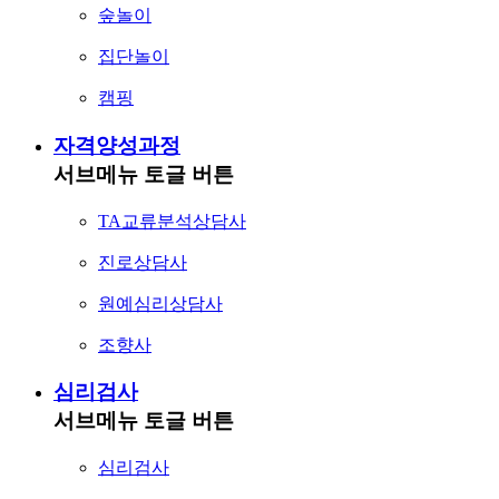
숲놀이
집단놀이
캠핑
자격양성과정
서브메뉴 토글 버튼
TA교류분석상담사
진로상담사
원예심리상담사
조향사
심리검사
서브메뉴 토글 버튼
심리검사