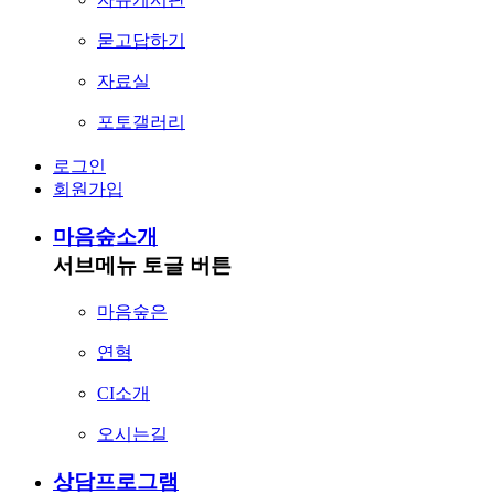
묻고답하기
자료실
포토갤러리
로그인
회원가입
마음숲소개
서브메뉴 토글 버튼
마음숲은
연혁
CI소개
오시는길
상담프로그램