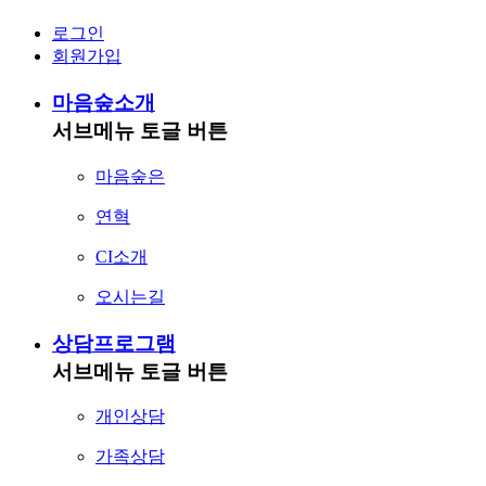
로그인
회원가입
마음숲소개
서브메뉴 토글 버튼
마음숲은
연혁
CI소개
오시는길
상담프로그램
서브메뉴 토글 버튼
개인상담
가족상담