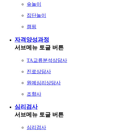
숲놀이
집단놀이
캠핑
자격양성과정
서브메뉴 토글 버튼
TA교류분석상담사
진로상담사
원예심리상담사
조향사
심리검사
서브메뉴 토글 버튼
심리검사