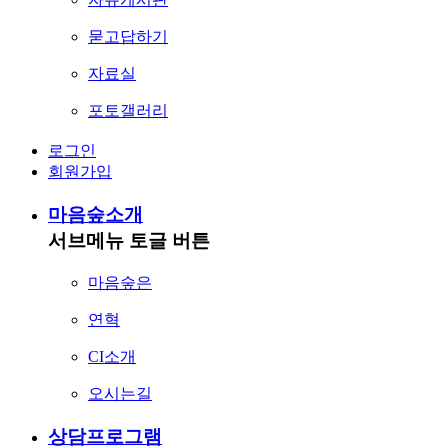
묻고답하기
자료실
포토갤러리
로그인
회원가입
마음숲소개
서브메뉴 토글 버튼
마음숲은
연혁
CI소개
오시는길
상담프로그램