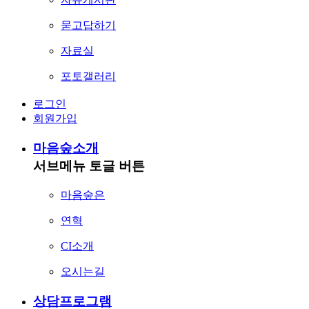
묻고답하기
자료실
포토갤러리
로그인
회원가입
마음숲소개
서브메뉴 토글 버튼
마음숲은
연혁
CI소개
오시는길
상담프로그램