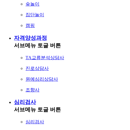
숲놀이
집단놀이
캠핑
자격양성과정
서브메뉴 토글 버튼
TA교류분석상담사
진로상담사
원예심리상담사
조향사
심리검사
서브메뉴 토글 버튼
심리검사