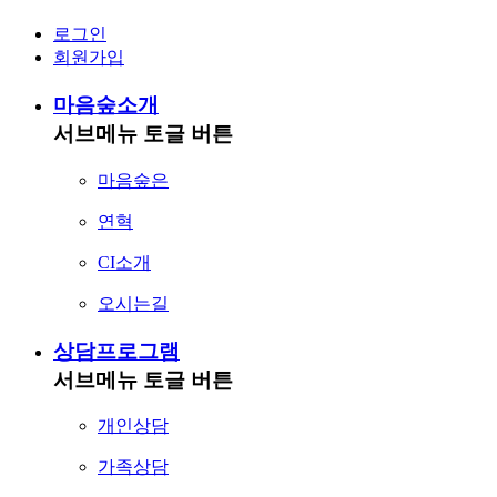
로그인
회원가입
마음숲소개
서브메뉴 토글 버튼
마음숲은
연혁
CI소개
오시는길
상담프로그램
서브메뉴 토글 버튼
개인상담
가족상담