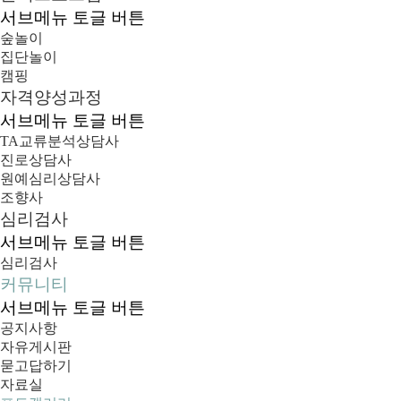
서브메뉴 토글 버튼
숲놀이
집단놀이
캠핑
자격양성과정
서브메뉴 토글 버튼
TA교류분석상담사
진로상담사
원예심리상담사
조향사
심리검사
서브메뉴 토글 버튼
심리검사
커뮤니티
서브메뉴 토글 버튼
공지사항
자유게시판
묻고답하기
자료실