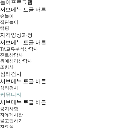
놀이프로그램
서브메뉴 토글 버튼
숲놀이
집단놀이
캠핑
자격양성과정
서브메뉴 토글 버튼
TA교류분석상담사
진로상담사
원예심리상담사
조향사
심리검사
서브메뉴 토글 버튼
심리검사
커뮤니티
서브메뉴 토글 버튼
공지사항
자유게시판
묻고답하기
자료실