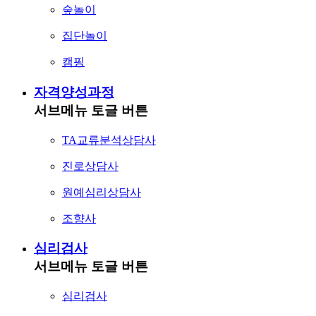
숲놀이
집단놀이
캠핑
자격양성과정
서브메뉴 토글 버튼
TA교류분석상담사
진로상담사
원예심리상담사
조향사
심리검사
서브메뉴 토글 버튼
심리검사