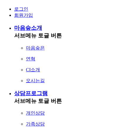
로그인
회원가입
마음숲소개
서브메뉴 토글 버튼
마음숲은
연혁
CI소개
오시는길
상담프로그램
서브메뉴 토글 버튼
개인상담
가족상담