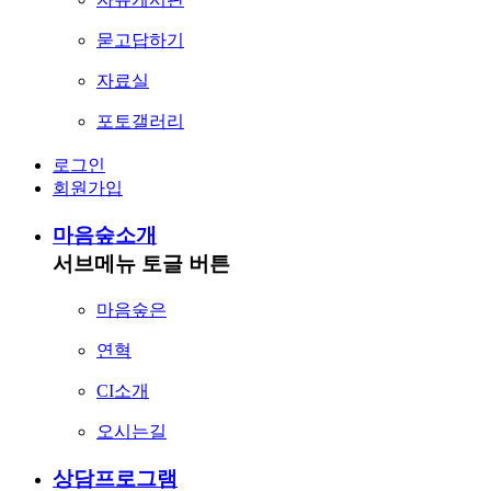
묻고답하기
자료실
포토갤러리
로그인
회원가입
마음숲소개
서브메뉴 토글 버튼
마음숲은
연혁
CI소개
오시는길
상담프로그램