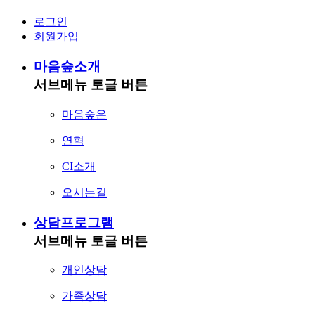
로그인
회원가입
마음숲소개
서브메뉴 토글 버튼
마음숲은
연혁
CI소개
오시는길
상담프로그램
서브메뉴 토글 버튼
개인상담
가족상담