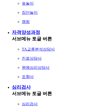
숲놀이
집단놀이
캠핑
자격양성과정
서브메뉴 토글 버튼
TA교류분석상담사
진로상담사
원예심리상담사
조향사
심리검사
서브메뉴 토글 버튼
심리검사