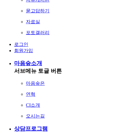
묻고답하기
자료실
포토갤러리
로그인
회원가입
마음숲소개
서브메뉴 토글 버튼
마음숲은
연혁
CI소개
오시는길
상담프로그램