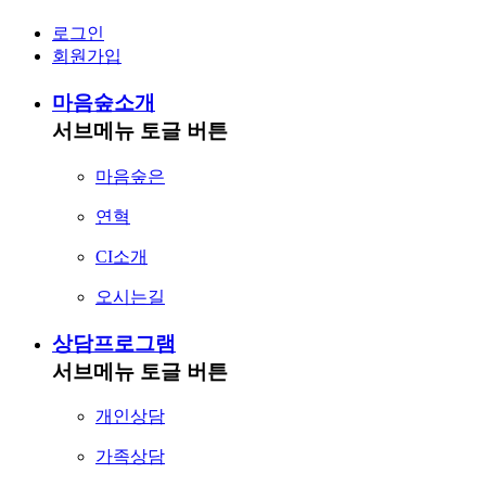
로그인
회원가입
마음숲소개
서브메뉴 토글 버튼
마음숲은
연혁
CI소개
오시는길
상담프로그램
서브메뉴 토글 버튼
개인상담
가족상담