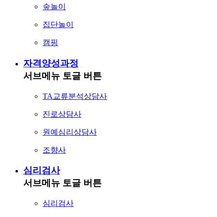
숲놀이
집단놀이
캠핑
자격양성과정
서브메뉴 토글 버튼
TA교류분석상담사
진로상담사
원예심리상담사
조향사
심리검사
서브메뉴 토글 버튼
심리검사