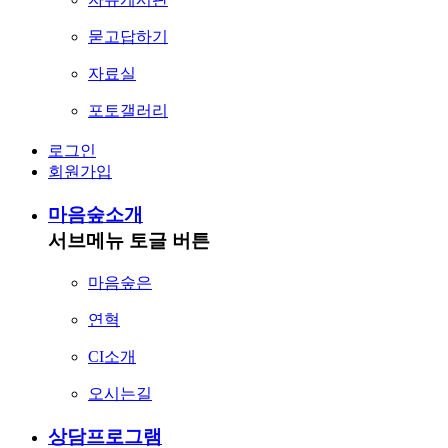
묻고답하기
자료실
포토갤러리
로그인
회원가입
마음숲소개
서브메뉴 토글 버튼
마음숲은
연혁
CI소개
오시는길
상담프로그램