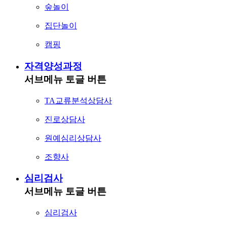
숲놀이
집단놀이
캠핑
자격양성과정
서브메뉴 토글 버튼
TA교류분석상담사
진로상담사
원예심리상담사
조향사
심리검사
서브메뉴 토글 버튼
심리검사