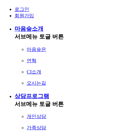
로그인
회원가입
마음숲소개
서브메뉴 토글 버튼
마음숲은
연혁
CI소개
오시는길
상담프로그램
서브메뉴 토글 버튼
개인상담
가족상담