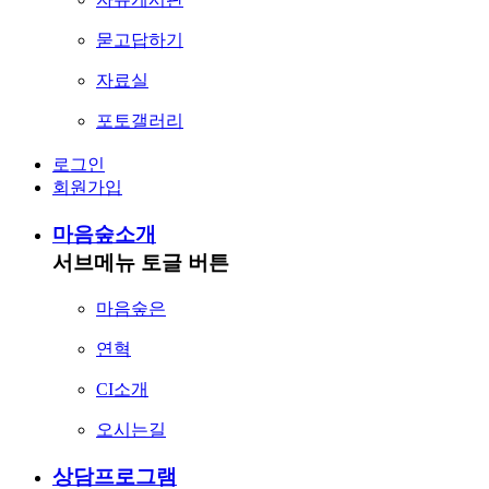
묻고답하기
자료실
포토갤러리
로그인
회원가입
마음숲소개
서브메뉴 토글 버튼
마음숲은
연혁
CI소개
오시는길
상담프로그램