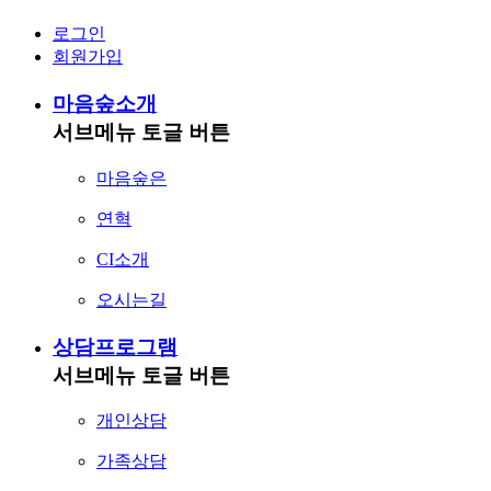
로그인
회원가입
마음숲소개
서브메뉴 토글 버튼
마음숲은
연혁
CI소개
오시는길
상담프로그램
서브메뉴 토글 버튼
개인상담
가족상담